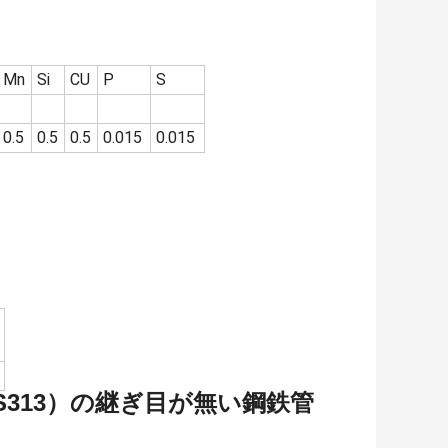
Mn
Si
CU
P
S
0.5
0.5
0.5
0.015
0.015
816、NS313）の継ぎ目が無い鋼鉄管