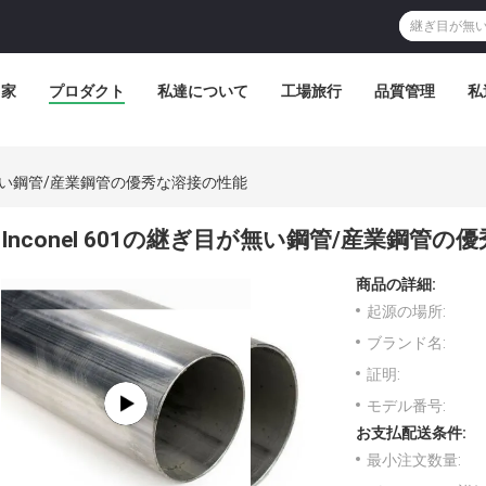
家
プロダクト
私達について
工場旅行
品質管理
私
ぎ目が無い鋼管/産業鋼管の優秀な溶接の性能
Inconel 601の継ぎ目が無い鋼管/産業鋼管
商品の詳細:
起源の場所:
ブランド名:
証明:
モデル番号:
お支払配送条件:
最小注文数量: