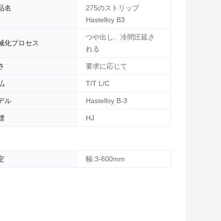
品名
275のストリップ
Hastelloy B3
つや出し、冷間圧延さ
械化プロセス
れる
さ
要求に応じて
払
T/T L/C
デル
Hastelloy B-3
標
HJ
定
幅:3-600mm