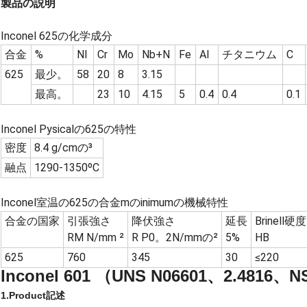
製品の説明
Inconel 625の化学成分
合金
%
NI
Cr
Mo
Nb+N
Fe
Al
チタニウム
C
625
最少。
58
20
8
3.15
最高。
23
10
4.15
5
0.4
0.4
0.1
Inconel Pysicalの625の特性
密度
8.4 g/cmの³
融点
1290-1350ºC
Inconel室温の625の合金mのinimumの機械特性
合金の国家
引張強さ
降伏強さ
延長
Brinell硬度
RM N/mm ²
R P0。2N/mmの²
5%
HB
625
760
345
30
≤220
Inconel 601 （UNS N06601、2.4
1.Product記述