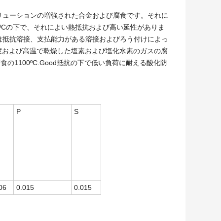
なソリューションの増強された合金および腐食です。それに
ºCの下で、それによい熱抵抗および高い延性がありま
それは抵抗溶接、支払能力がある溶接およびろう付けによっ
温度および高温で乾燥した塩素および塩化水素のガスの腐
1100ºC.Good抵抗の下で低い負荷に耐える酸化防
P
S
06
0.015
0.015