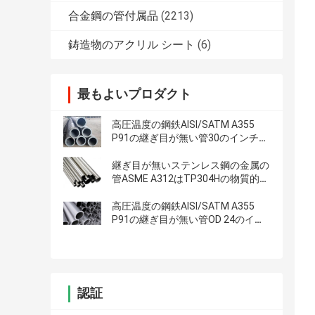
合金鋼の管付属品
(2213)
鋳造物のアクリル シート
(6)
最もよいプロダクト
高圧温度の鋼鉄AISI/SATM A355
P91の継ぎ目が無い管30のインチ
STD
継ぎ目が無いステンレス鋼の金属の
管ASME A312はTP304Hの物質的な
重量Sch5sを等級別にする
高圧温度の鋼鉄AISI/SATM A355
P91の継ぎ目が無い管OD 24のイン
チSch - 10s
認証