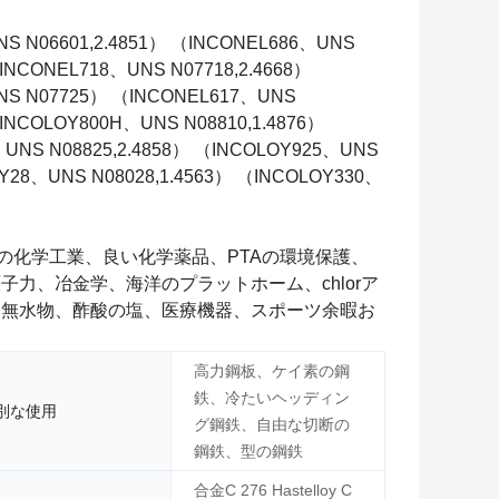
NS N06601,2.4851） （INCONEL686、UNS
（INCONEL718、UNS N07718,2.4668）
UNS N07725） （INCONEL617、UNS
（INCOLOY800H、UNS N08810,1.4876）
、UNS N08825,2.4858） （INCOLOY925、UNS
Y28、UNS N08028,1.4563） （INCOLOY330、
ッ素の化学工業、良い化学薬品、PTAの環境保護、
力、冶金学、海洋のプラットホーム、chlorア
い無水物、酢酸の塩、医療機器、スポーツ余暇お
高力鋼板、ケイ素の鋼
鉄、冷たいヘッディン
別な使用
グ鋼鉄、自由な切断の
鋼鉄、型の鋼鉄
合金C 276 Hastelloy C