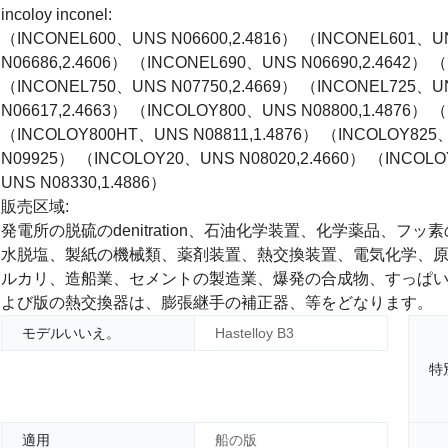
incoloy inconel:
（INCONEL600、UNS N06600,2.4816） （INCONEL601、U
N06686,2.4606） （INCONEL690、UNS N06690,2.4642） 
（INCONEL750、UNS N07750,2.4669） （INCONEL725、
N06617,2.4663） （INCOLOY800、UNS N08800,1.4876） 
（INCOLOY800HT、UNS N08811,1.4876） （INCOLOY825
N09925） （INCOLOY20、UNS N08020,2.4660） （INCOLO
UNS N08330,1.4886）
販売区域:
発電所の脱硫のdenitration、石油化学装置、化学薬品、フ
水脱塩、製紙の機械類、薬剤装置、熱交換装置、電気化学、原子
ルカリ、造船業、セメントの製造業、爆発の合成物、すっぱ
よび版の熱交換器は、膨張継手の補正器、等をどなります。
モデルいいえ。
Hastelloy B3
特
適用
船の版