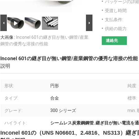
パッケージの詳細
受渡し時間:
支払条件:
供給の能力:
大画像 :
Inconel 601の継ぎ目が無い鋼管/産業
連絡先
鋼管の優秀な溶接の性能
Inconel 601の継ぎ目が無い鋼管/産業鋼管の優秀な溶接の性能
説明
形状:
円形
純度:
タイプ:
合金
標準:
グレード:
300 シリーズ
min.
ハイライト:
シームレス炭素鋼鋼管
,
継ぎ目が無い電流を通
Inconel 601の（UNS N06601、2.4816、NS313）