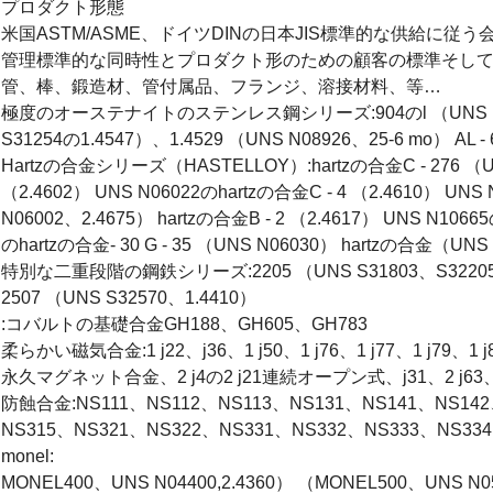
プロダクト形態
米国ASTM/ASME、ドイツDINの日本JIS標準的な供給に
管理標準的な同時性とプロダクト形のための顧客の標準そして
管、棒、鍛造材、管付属品、フランジ、溶接材料、等…
極度のオーステナイトのステンレス鋼シリーズ:904のl （UNS N0890
S31254の1.4547）、1.4529 （UNS N08926、25-6 mo） AL -
Hartzの合金シリーズ（HASTELLOY）:hartzの合金C - 276 （UNS
（2.4602） UNS N06022のhartzの合金C - 4 （2.4610） UN
N06002、2.4675） hartzの合金B - 2 （2.4617） UNS N1066
のhartzの合金- 30 G - 35 （UNS N06030） hartzの合金（UNS
特別な二重段階の鋼鉄シリーズ:2205 （UNS S31803、S32205、1.
2507 （UNS S32570、1.4410）
:コバルトの基礎合金GH188、GH605、GH783
柔らかい磁気合金:1 j22、j36、1 j50、1 j76、1 j77、1 j79、1 j
永久マグネット合金、2 j4の2 j21連続オープン式、j31、2 j63、2
防蝕合金:NS111、NS112、NS113、NS131、NS141、NS142
NS315、NS321、NS322、NS331、NS332、NS333、NS33
monel:
MONEL400、UNS N04400,2.4360） （MONEL500、UNS N05