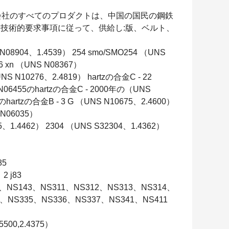
従う会社のすべてのプロダクトは、中国の国民の鋼鉄
技術的要求事項に従って、供給し:版、ベルト、
4、1.4539） 254 smo/SMO254 （UNS
 6 xn （UNS N08367）
 N10276、2.4819） hartzの合金C - 22
S N06455のhartzの合金C - 2000年の（UNS
5のhartzの合金B - 3 G （UNS N10675、2.4600）
 N06035）
4462） 2304 （UNS S32304、1.4362）
85
 j83
、NS143、NS311、NS312、NS313、NS314、
4、NS335、NS336、NS337、NS341、NS411
500,2.4375）