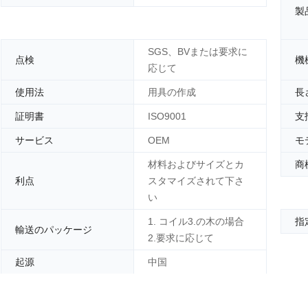
製
SGS、BVまたは要求に
点検
機
応じて
使用法
用具の作成
長
証明書
ISO9001
支
サービス
OEM
モ
材料およびサイズとカ
商
利点
スタマイズされて下さ
い
1. コイル3.の木の場合
指
輸送のパッケージ
2.要求に応じて
起源
中国