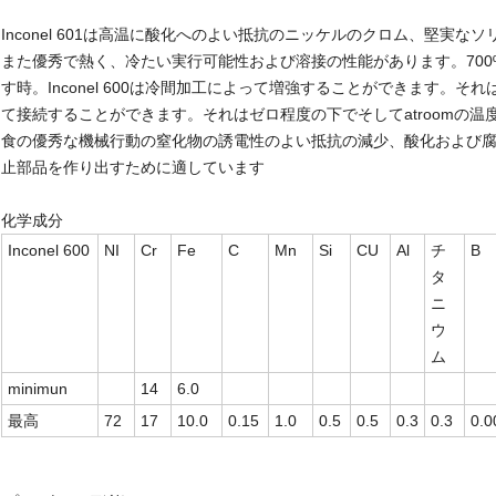
Inconel 601は高温に酸化へのよい抵抗のニッケルのクロム、堅実
また優秀で熱く、冷たい実行可能性および溶接の性能があります。700
す時。Inconel 600は冷間加工によって増強することができます。
て接続することができます。それはゼロ程度の下でそしてatroomの
食の優秀な機械行動の窒化物の誘電性のよい抵抗の減少、酸化および腐食の
止部品を作り出すために適しています
化学成分
Inconel 600
NI
Cr
Fe
C
Mn
Si
CU
Al
チ
B
タ
ニ
ウ
ム
minimun
14
6.0
最高
72
17
10.0
0.15
1.0
0.5
0.5
0.3
0.3
0.0