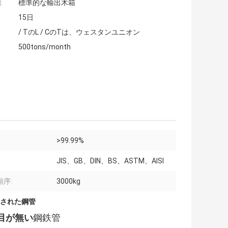
:
標準的な輸出木箱
15日
/ TのL / CのTは、ウェスタンユニオン
500tons/month
>99.99%
JIS、GB、DIN、BS、ASTM、AISI
 順序:
3000kg
された鋼管
継ぎ目が無い
鋼鉄管