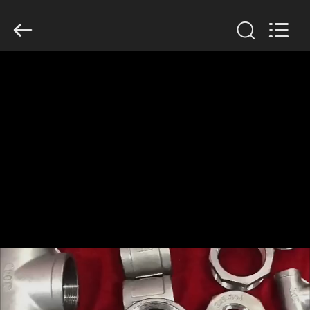
Copyright
©
2019
-
2026
TOBO
STEEL
GROUP
CHINA.
家
All
Rights
Reserved.
プ
ロ
ダ
ク
ト
私