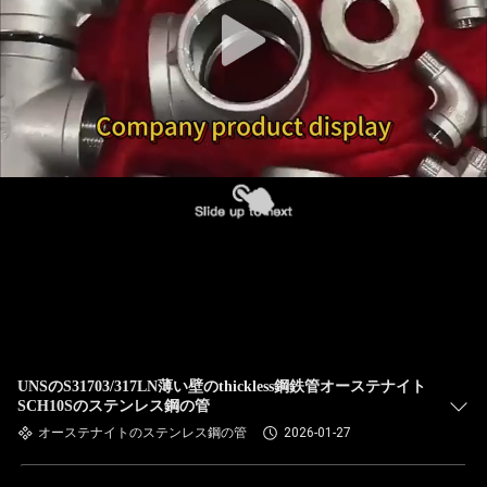
達
に
つ
い
て
工
場
旅
行
UNSのS31703/317LN薄い壁のthickless鋼鉄管オーステナイト
SCH10Sのステンレス鋼の管
オーステナイトのステンレス鋼の管
2026-01-27
品